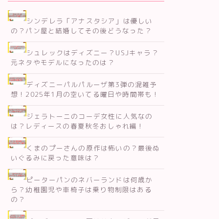
シンデレラ「アナスタシア」は優しい
の？パン屋と結婚してその後どうなった？
シュレックはディズニー？USJキャラ？
元ネタやモデルになったのは？
ディズニーパルパルーザ第3弾の混雑予
想！2025年1月の空いてる曜日や時間帯も！
ジェラトーニのコーデ女性に人気なの
は？レディースの春夏秋冬おしゃれ編！
くまのプーさんの原作は怖いの？最後ぬ
いぐるみに戻った意味は？
ピーターパンのネバーランドは何歳か
ら？幼稚園児や車椅子は乗り物制限はある
の？