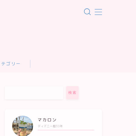
！
カテゴリー
検索
マカロン
ディズニー暦30年