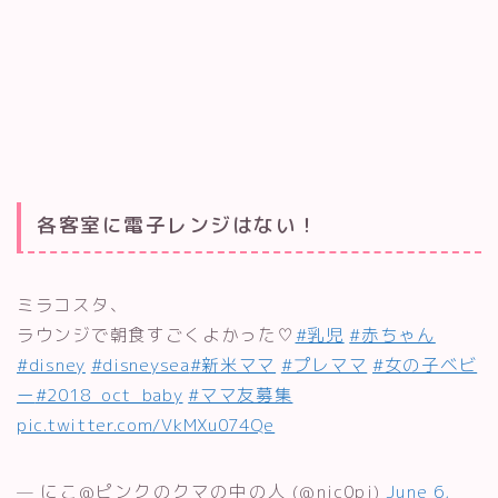
各客室に電子レンジはない！
ミラコスタ、
ラウンジで朝食すごくよかった♡
#乳児
#赤ちゃん
#disney
#disneysea
#新米ママ
#プレママ
#女の子ベビ
ー
#2018_oct_baby
#ママ友募集
pic.twitter.com/VkMXu074Qe
— にこ@ピンクのクマの中の人 (@nic0pi)
June 6,