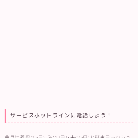
サービスホットラインに電話しよう！
今月は義母(15日)･私(17日)･夫(25日)と誕生日ラッシュ