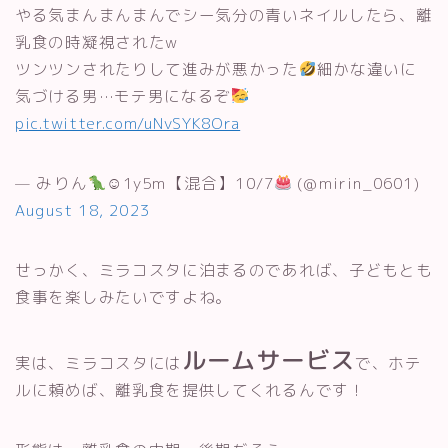
やる気まんまんまんでシー気分の青いネイルしたら、離
乳食の時凝視されたw
ツンツンされたりして進みが悪かった
細かな違いに
気づける男…モテ男になるぞ
pic.twitter.com/uNvSYK8Ora
— みりん
☺︎1y5m【混合】10/7
(@mirin_0601)
August 18, 2023
せっかく、ミラコスタに泊まるのであれば、子どもとも
食事を楽しみたいですよね。
ルームサービス
実は、ミラコスタには
で、ホテ
ルに頼めば、離乳食を提供してくれるんです！