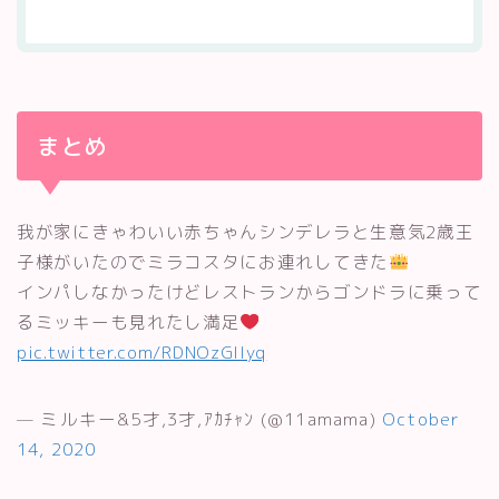
まとめ
我が家にきゃわいい赤ちゃんシンデレラと生意気2歳王
子様がいたのでミラコスタにお連れしてきた
インパしなかったけどレストランからゴンドラに乗って
るミッキーも見れたし満足
pic.twitter.com/RDNOzGIIyq
— ミルキー&5才,3才,ｱｶﾁｬﾝ (@11amama)
October
14, 2020