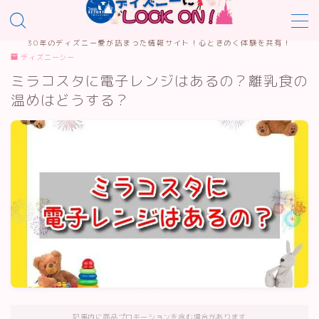
30年のディズニー愛が詰まった情報サイト！心ときめく体験を共有！
MENU
ディズニーシー
ミラコスタに電子レンジはあるの？離乳食の
温めはどうする？
プライバシーポリシー
サイトマップ
お問合せ
カテゴリー
記事内に商品プロモーションを含む場合があります