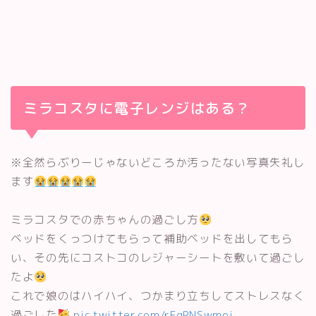
ミラコスタに電子レンジはある？
※全然らぶりーじゃないどころか汚ったない写真失礼し
ます
ミラコスタでの赤ちゃんの過ごし方
ベッドをくっつけてもらって補助ベッドを出してもら
い、その先にコストコのレジャーシートを敷いて過ごし
たよ
これで娘のはハイハイ、つかまり立ちしてストレスなく
過ごした
pic.twitter.com/rFqPNSwmoi