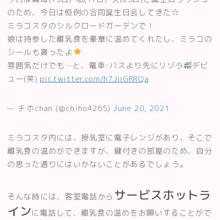
のため、今日は恒例の合同誕生日会してきた☆
ミラコスタのシルクロードガーデンで！
娘は持参した離乳食を豪華に温めてくれたし、ミラコの
シールも貰ったよ
雰囲気だけでも…と、電車･バスより先にリゾラ
デビ
ュー(笑)
pic.twitter.com/h7JiiGRRQa
— チホchan (@chiho4265)
June 20, 2021
ミラコスタ内には、授乳室に電子レンジがあり、そこで
離乳食の温めができますが、鍵付きの部屋のため、自分
の思った通りにはいかないことがあるでしょう。
サービスホットラ
そんな時には、客室電話から
イン
に電話して、離乳食の温めをお願いすることがで