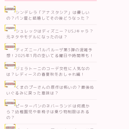
シンデレラ「アナスタシア」は優しい
の？パン屋と結婚してその後どうなった？
シュレックはディズニー？USJキャラ？
元ネタやモデルになったのは？
ディズニーパルパルーザ第3弾の混雑予
想！2025年1月の空いてる曜日や時間帯も！
ジェラトーニのコーデ女性に人気なの
は？レディースの春夏秋冬おしゃれ編！
くまのプーさんの原作は怖いの？最後ぬ
いぐるみに戻った意味は？
ピーターパンのネバーランドは何歳か
ら？幼稚園児や車椅子は乗り物制限はある
の？