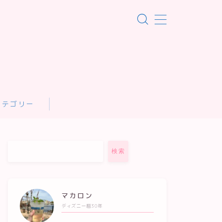
！
カテゴリー
検索
マカロン
ディズニー暦30年